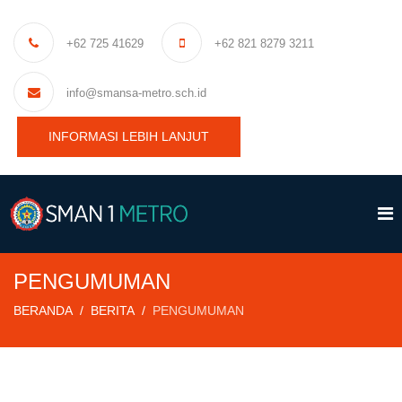
+62 725 41629
+62 821 8279 3211
info@smansa-metro.sch.id
INFORMASI LEBIH LANJUT
PENGUMUMAN
BERANDA
BERITA
PENGUMUMAN