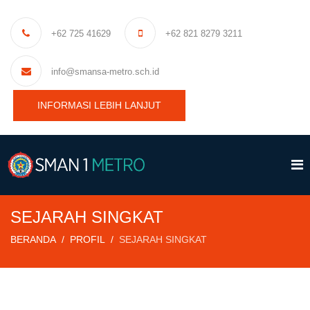
+62 725 41629
+62 821 8279 3211
info@smansa-metro.sch.id
INFORMASI LEBIH LANJUT
SEJARAH SINGKAT
BERANDA
PROFIL
SEJARAH SINGKAT