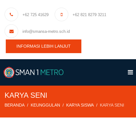
+62 725 41629
+62 821 8279 3211
info@smansa-metro.sch.id
INFORMASI LEBIH LANJUT
KARYA SENI
BERANDA
KEUNGGULAN
KARYA SISWA
KARYA SENI