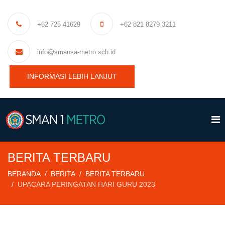
+62 725 41629
+62 821 8279 3211
info@smansa-metro.sch.id
INFORMASI LEBIH LANJUT
BERITA TERBARU
BERANDA
BERITA
BERITA TERBARU
UPACARA PERINGATAN HARI GURU 2023