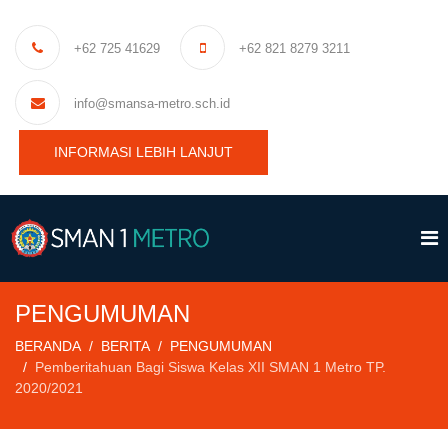
+62 725 41629
+62 821 8279 3211
info@smansa-metro.sch.id
INFORMASI LEBIH LANJUT
PENGUMUMAN
BERANDA
BERITA
PENGUMUMAN
Pemberitahuan Bagi Siswa Kelas XII SMAN 1 Metro TP.
2020/2021