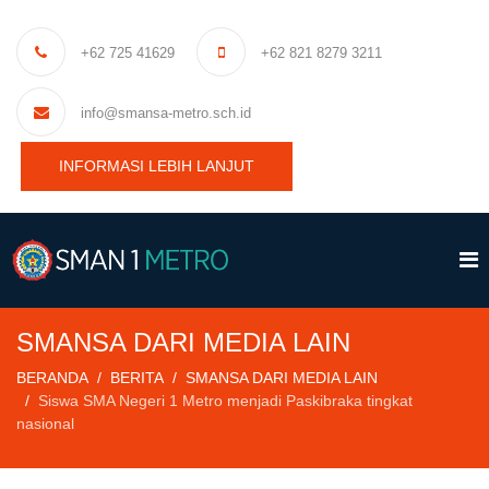
+62 725 41629
+62 821 8279 3211
info@smansa-metro.sch.id
INFORMASI LEBIH LANJUT
SMANSA DARI MEDIA LAIN
BERANDA
BERITA
SMANSA DARI MEDIA LAIN
Siswa SMA Negeri 1 Metro menjadi Paskibraka tingkat
nasional