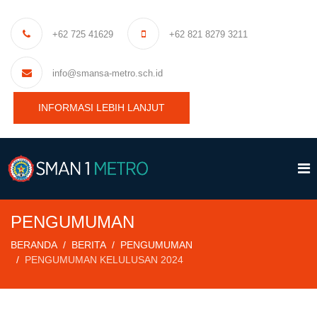
+62 725 41629
+62 821 8279 3211
info@smansa-metro.sch.id
INFORMASI LEBIH LANJUT
PENGUMUMAN
BERANDA
BERITA
PENGUMUMAN
PENGUMUMAN KELULUSAN 2024